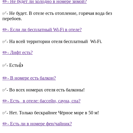
✏️- Не будет ли холодно в номере зимой?
✅- Не будет. В отеле есть отопление, горячая вода без
перебоев.
✏️- Если ли бесплатный Wi-Fi в отеле?
✅- На всей территории отеля бесплатный Wi-Fi.
✏️- Лифт есть?
✅- Есть👍
✏️- В номере есть балкон?
✅- Во всех номерах отеля есть балконы!
✏️- Есть в отеле: бассейн, сауна, спа?
✅- Нет. Только бескрайнее Чёрное море в 50 м!
✏️- Есть ли в номере фен/чайник?